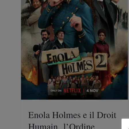
nico che
della
dine
Enola Holmes e il Droit
Humain, l’Ordine