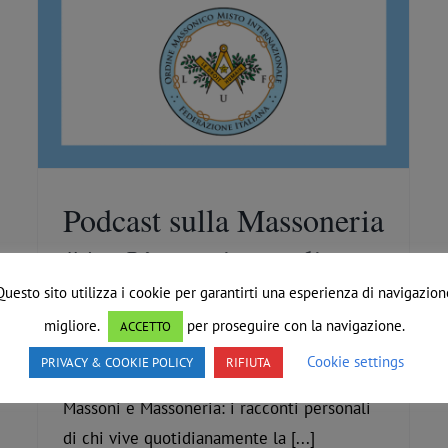
Podcast sulla Massoneria
#4 – L’esperienza di
Franco
Questo sito utilizza i cookie per garantirti una esperienza di navigazion
migliore.
per proseguire con la navigazione.
ACCETTO
Di
Redazione
|
Giugno 6th, 2021
|
Podcast
Cookie settings
PRIVACY & COOKIE POLICY
RIFIUTA
Massoni e Massoneria: i racconti personali
di chi vive quotidianamente la [...]