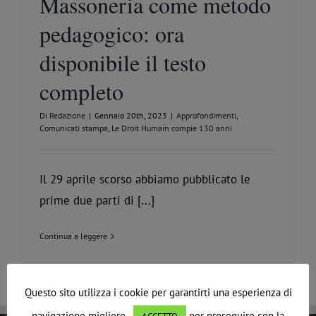
Massoneria come metodo
pedagogico: ora
disponibile il testo
completo
Di
Redazione
|
Gennaio 20th, 2023
|
Approfondimenti
,
Comunicati stampa
,
Le Droit Humain compie 130 anni
Il 29 aprile scorso abbiamo pubblicato le
prime due parti di [...]
Continua a leggere
Questo sito utilizza i cookie per garantirti una esperienza di
navigazione migliore.
per proseguire con la