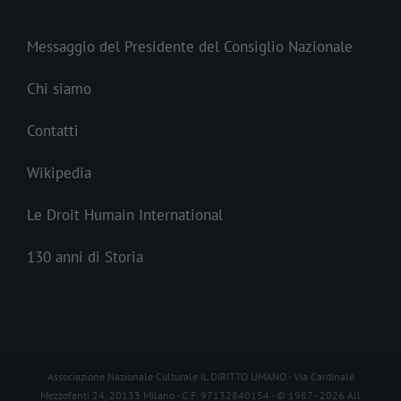
Messaggio del Presidente del Consiglio Nazionale
Chi siamo
Contatti
Wikipedia
Le Droit Humain International
130 anni di Storia
Associazione Nazionale Culturale IL DIRITTO UMANO - Via Cardinale
Mezzofanti 24, 20133 Milano - C.F. 97132840154 - © 1987 -
2026 All