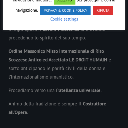
ACCETTO
navigazione.
PRIVACY & COOKIE POLICY
RIFIUTA
LE DROIT HUMAIN
Cookie settings
In ogni epoca il
Lavoro
Massonico
si è evoluto
precedendo lo spirito del suo tempo.
Ordine Massonico Misto Internazionale di Rito
Scozzese Antico ed Accettato LE DROIT HUMAIN
è
sorto anticipando le parità civili della donna e
l’internazionalismo umanistico.
Procediamo verso una
fratellanza universale
.
Animo della Tradizione è sempre il
Costruttore
all’Opera
.