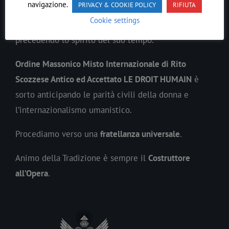
navigazione.
PRIVACY & COOKIE POLICY
RIFIUTA
Cookie settings
In ogni epoca il
Lavoro
Massonico
si è evoluto
precedendo lo spirito del suo tempo.
Ordine Massonico Misto Internazionale di Rito
Scozzese Antico ed Accettato LE DROIT HUMAIN
è
sorto anticipando le parità civili della donna e
l’internazionalismo umanistico.
Procediamo verso una
fratellanza universale
.
Animo della Tradizione è sempre il
Costruttore
all’Opera
.