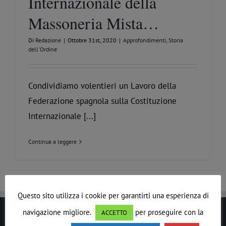
Internazionale della
Massoneria Mista…
Di
Redazione
|
Ottobre 31st, 2020
|
Approfondimenti
,
Storia
dell'Ordine
Condividiamo volentieri un Lavoro della
Federazione spagnola sulla Costituzione
Internazionale [...]
Continua a leggere
Questo sito utilizza i cookie per garantirti una esperienza di
navigazione migliore.
per proseguire con la
ACCETTO
LE DROIT HUMAIN