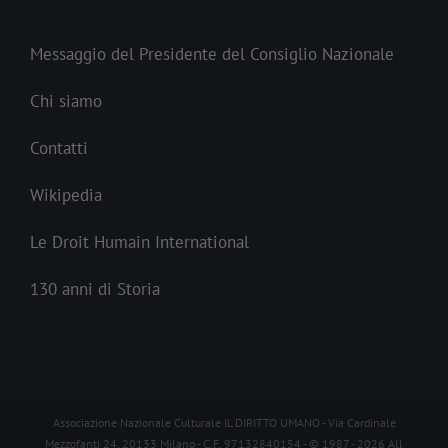
Messaggio del Presidente del Consiglio Nazionale
Chi siamo
Contatti
Wikipedia
Le Droit Humain International
130 anni di Storia
Associazione Nazionale Culturale IL DIRITTO UMANO - Via Cardinale
Mezzofanti 24, 20133 Milano - C.F. 97132840154 - © 1987 -
2026 All