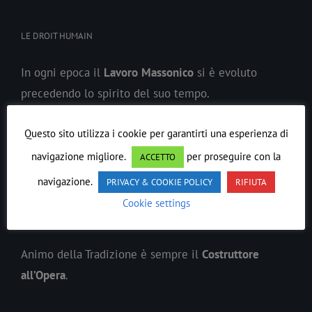
LE DROIT HUMAIN
In ogni epoca il
Lavoro
Massonico
si è evoluto
precedendo lo spirito del suo tempo.
Ordine Massonico Misto Internazionale di Rito
Questo sito utilizza i cookie per garantirti una esperienza di
Scozzese Antico ed Accettato LE DROIT HUMAIN
è
navigazione migliore.
per proseguire con la
ACCETTO
sorto anticipando le parità civili della donna e
navigazione.
PRIVACY & COOKIE POLICY
RIFIUTA
l’internazionalismo umanistico.
Cookie settings
Procediamo verso una
fratellanza universale
.
Animo della Tradizione è sempre il
Costruttore
all’Opera
.