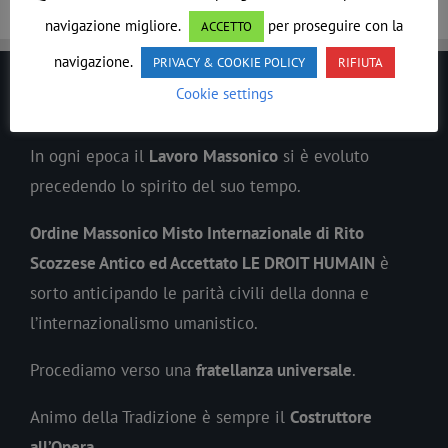
navigazione migliore.
per proseguire con la
ACCETTO
navigazione.
PRIVACY & COOKIE POLICY
RIFIUTA
Cookie settings
LE DROIT HUMAIN
In ogni epoca il
Lavoro
Massonico
si è evoluto
precedendo lo spirito del suo tempo.
Ordine Massonico Misto Internazionale di Rito
Scozzese Antico ed Accettato LE DROIT HUMAIN
è
sorto anticipando le parità civili della donna e
l’internazionalismo umanistico.
Procediamo verso una
fratellanza universale
.
Animo della Tradizione è sempre il
Costruttore
all’Opera
.