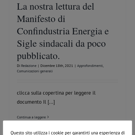
La nostra lettura del
Manifesto di
Confindustria Energia e
Sigle sindacali da poco
pubblicato.
Di
Redazione
|
Dicembre 18th, 2021
|
Approfondimenti
,
Comunicazioni generali
clicca sulla copertina per leggere il
documento Il [...]
Continua a leggere
Questo sito utilizza i cookie per garantirti una esperienza di