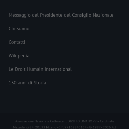
Messaggio del Presidente del Consiglio Nazionale
Chi siamo
Contatti
Wikipedia
Le Droit Humain International
130 anni di Storia
Associazione Nazionale Culturale IL DIRITTO UMANO - Via Cardinale
Mezzofanti 24, 20133 Milano - C.F. 97132840154 - © 1987 -
2026 All