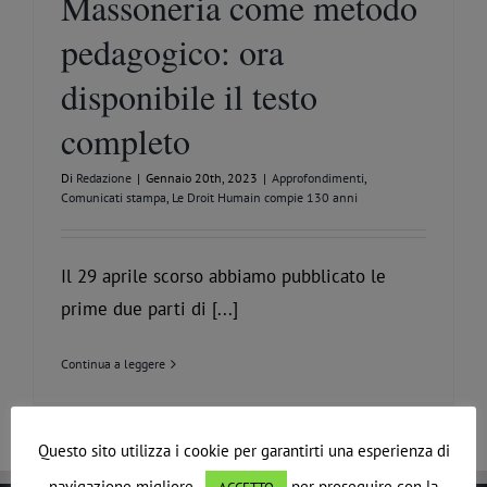
Massoneria come metodo
pedagogico: ora
disponibile il testo
completo
Di
Redazione
|
Gennaio 20th, 2023
|
Approfondimenti
,
Comunicati stampa
,
Le Droit Humain compie 130 anni
Il 29 aprile scorso abbiamo pubblicato le
prime due parti di [...]
Continua a leggere
Questo sito utilizza i cookie per garantirti una esperienza di
navigazione migliore.
per proseguire con la