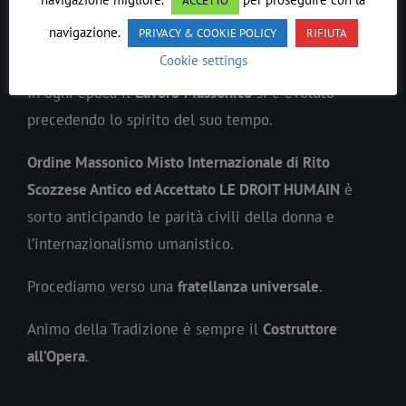
ACCETTO
navigazione.
PRIVACY & COOKIE POLICY
RIFIUTA
LE DROIT HUMAIN
Cookie settings
In ogni epoca il
Lavoro
Massonico
si è evoluto
precedendo lo spirito del suo tempo.
Ordine Massonico Misto Internazionale di Rito
Scozzese Antico ed Accettato LE DROIT HUMAIN
è
sorto anticipando le parità civili della donna e
l’internazionalismo umanistico.
Procediamo verso una
fratellanza universale
.
Animo della Tradizione è sempre il
Costruttore
all’Opera
.