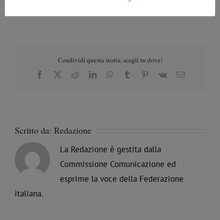
generali
,
Vita di Loggia - eventi e iniziative del Droit Humain nei territori
Condividi questa storia, scegli tu dove!
Facebook
X
Reddit
LinkedIn
WhatsApp
Tumblr
Pinterest
Vk
Email
Scritto da:
Redazione
La Redazione è gestita dalla
Commissione Comunicazione ed
esprime la voce della Federazione
italiana.