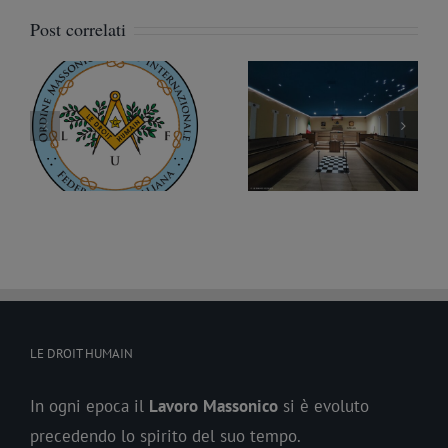
Post correlati
Nuova Loggia a
Un libro per ricordare i
Palermo, è la “Orione”
cento anni dalla legge
tà
n. 2197
contro la Massoneria
LE DROIT HUMAIN
In ogni epoca il
Lavoro
Massonico
si è evoluto
precedendo lo spirito del suo tempo.