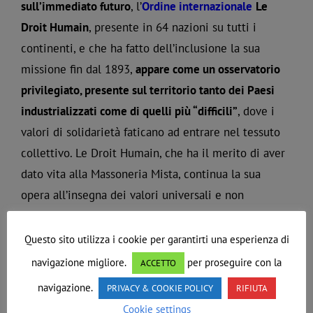
sull’immediato futuro
, l’
Ordine internazionale
Le
Droit Humain
, presente in 64 nazioni su tutti i
continenti, e che ha fatto dell’inclusione la sua
missione fin dal 1893,
appare come un osservatorio
privilegiato, presente sul territorio tanto dei Paesi
industrializzati come di quelli più “difficili”
, dove i
valori di solidarietà faticano ad entrare nel tessuto
collettivo. Le Droit Humain, che ha il merito di aver
dato vita alla Massoneria Mista, continua la sua
opera all’insegna dei valori universali e non
negoziabili di Libertà, Uguaglianza, Fratellanza.
Questo sito utilizza i cookie per garantirti una esperienza di
Auguriamo a tutti i partecipanti un sereno e proficuo
navigazione migliore.
per proseguire con la
ACCETTO
lavoro!
navigazione.
PRIVACY & COOKIE POLICY
RIFIUTA
Cookie settings
Di
Redazione
|
Ottobre 12th, 2022
|
Comunicati stampa
,
Comunicazioni