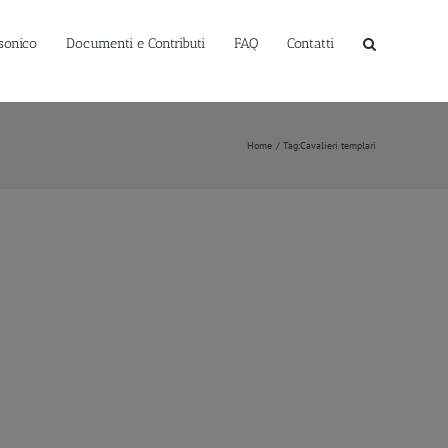
sonico
Documenti e Contributi
FAQ
Contatti
Home
Tag:
Cavalieri templari