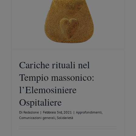
I viaggi iniziatici delle migrazioni
Comunicazioni generali
Solidarietà
Cariche rituali nel
Tempio massonico:
l’Elemosiniere
Ospitaliere
Di
Redazione
|
Febbraio 3rd, 2021
|
Approfondimenti
,
Comunicazioni generali
,
Solidarietà