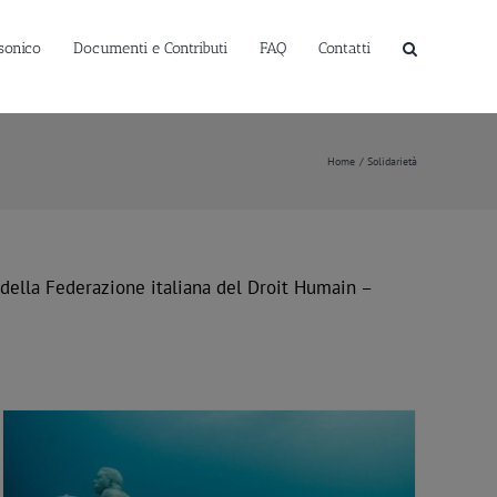
sonico
Documenti e Contributi
FAQ
Contatti
Home
Solidarietà
à della Federazione italiana del Droit Humain –