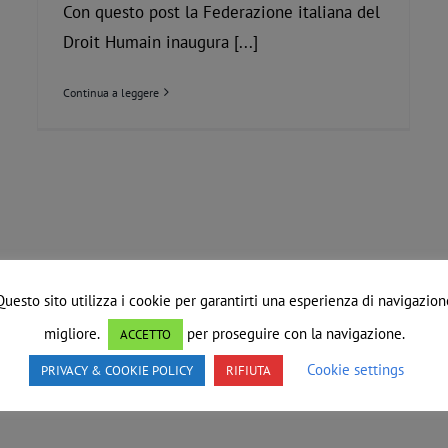
Con questo post la Federazione italiana del
Droit Humain inaugura [...]
Continua a leggere
Questo sito utilizza i cookie per garantirti una esperienza di navigazion
migliore.
per proseguire con la navigazione.
ACCETTO
Cookie settings
PRIVACY & COOKIE POLICY
RIFIUTA
Omotransfobia: Approvata “Legge Zan”
Comunicazioni generali
Solidarietà