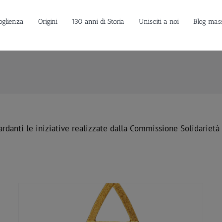
oglienza
Origini
130 anni di Storia
Unisciti a noi
Blog mas
uardanti le iniziative realizzate dalla Commissione Solidariet