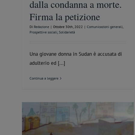
dalla condanna a morte.
Firma la petizione
Cariche rituali nel Tempio massonico: l’Elemosiniere
Ospitaliere
Approfondimenti
Comunicazioni generali
Solidarietà
Di
Redazione
|
Ottobre 30th, 2022
|
Comunicazioni generali
,
Prospettive sociali
,
Solidarietà
Una giovane donna in Sudan è accusata di
adulterio ed [...]
Continua a leggere