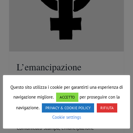
L’emancipazione
femminile e il ritorno
Questo sito utilizza i cookie per garantirti una esperienza di
della religione
navigazione migliore.
per proseguire con la
ACCETTO
Di
Redazione
|
Maggio 17th, 2022
|
Comunicati stampa
,
Comunicazioni generali
navigazione.
PRIVACY & COOKIE POLICY
RIFIUTA
Cookie settings
Comunicato stampa, emancipazione