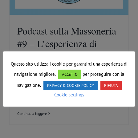
Podcast sulla Massoneria
#9 – L’esperienza di
Nadia
Questo sito utilizza i cookie per garantirti una esperienza di
Di
Redazione
|
Novembre 2nd, 2021
|
Podcast
navigazione migliore.
per proseguire con la
ACCETTO
navigazione.
PRIVACY & COOKIE POLICY
RIFIUTA
Continua a crescere la rubrica Ascolta la
Cookie settings
Massoneria, podcast #9 [...]
Continua a leggere