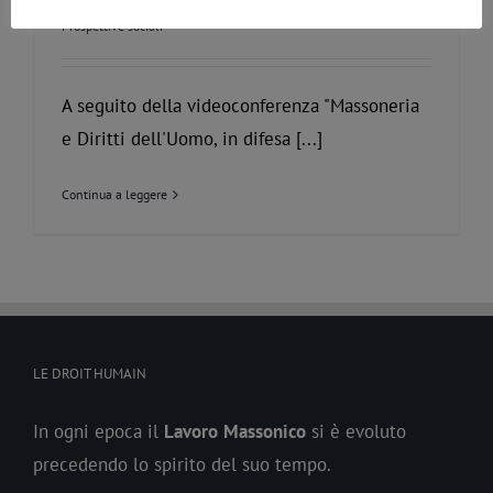
Di
Redazione
|
Dicembre 10th, 2020
|
Approfondimenti
,
Prospettive sociali
A seguito della videoconferenza "Massoneria
e Diritti dell'Uomo, in difesa [...]
Continua a leggere
LE DROIT HUMAIN
In ogni epoca il
Lavoro
Massonico
si è evoluto
precedendo lo spirito del suo tempo.