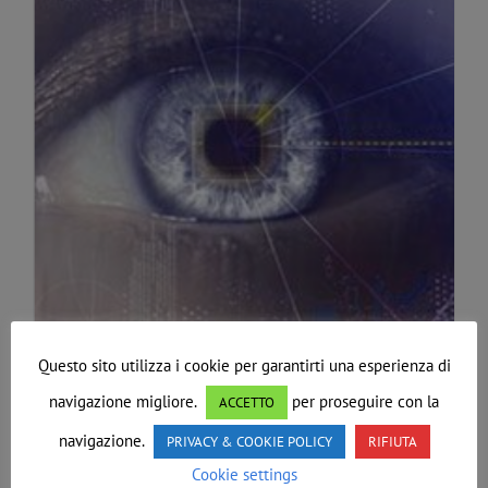
Questo sito utilizza i cookie per garantirti una esperienza di
Massoneria tra diritti e
navigazione migliore.
per proseguire con la
ACCETTO
navigazione.
PRIVACY & COOKIE POLICY
RIFIUTA
tecnologia
Cookie settings