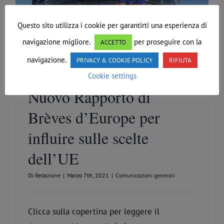
Questo sito utilizza i cookie per garantirti una esperienza di
navigazione migliore.
per proseguire con la
ACCETTO
navigazione.
PRIVACY & COOKIE POLICY
RIFIUTA
Massoneria e Europa.
Cookie settings
Nuovo Rapporto di
Brèves d’Europe per
influire sulle scelte
dell’UE
Di
Redazione
|
Marzo 7th, 2021
|
Comunicazioni generali
Clicca sulla copertina per leggere il