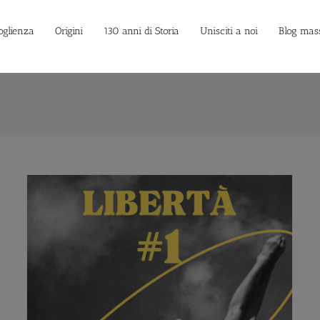
oglienza
Origini
130 anni di Storia
Unisciti a noi
Blog mas
La Libertà. Un nuovo dibattito della Federazione italiana
del Droit Humain su Salute, Diritto, Ambiente e
Informazione
Approfondimenti
Massoneria e Covid: il dibattito.
Prospettive