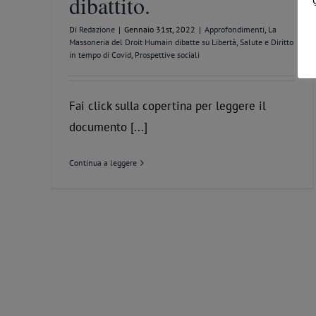
dibattito.
Di
Redazione
|
Gennaio 31st, 2022
|
Approfondimenti
,
La
Massoneria del Droit Humain dibatte su Libertà, Salute e Diritto
in tempo di Covid
,
Prospettive sociali
Fai click sulla copertina per leggere il
documento [...]
Continua a leggere