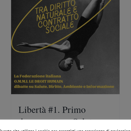
sociali
te
u
i
Libertà #1. Primo
documento su Salute,