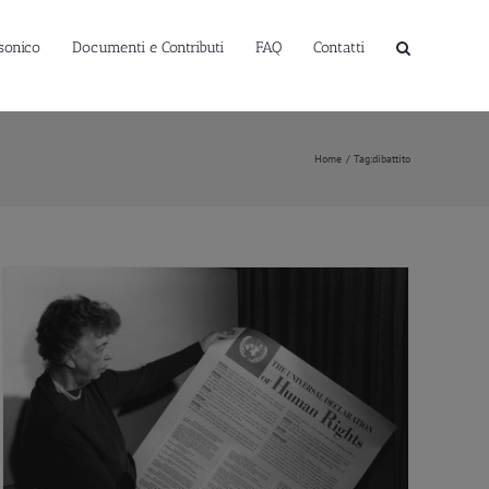
sonico
Documenti e Contributi
FAQ
Contatti
Home
Tag:
dibattito