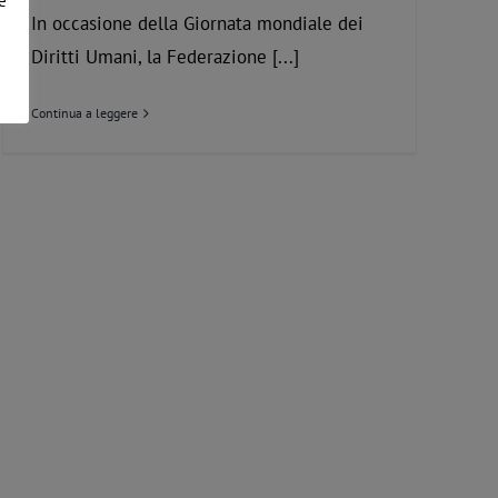
e
In occasione della Giornata mondiale dei
Diritti Umani, la Federazione [...]
Continua a leggere