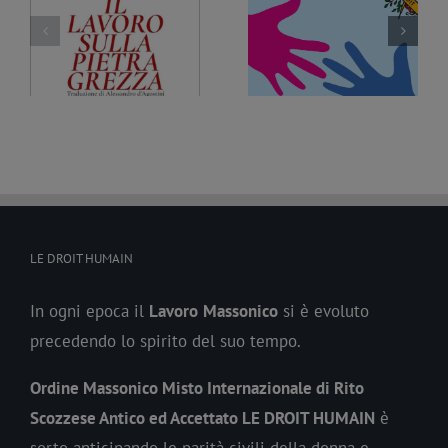
Fratellanza e Ambiente,
Trattati ed etica della
tra diritti e
 i
Fratellanza. Un nuovo
cambiamento. Un nuovo
e
documento della
documento della
a
Commissione
Commissione
Prospettive sociali
Prospettive sociali
LE DROIT HUMAIN
In ogni epoca il
Lavoro
Massonico
si è evoluto
precedendo lo spirito del suo tempo.
Ordine Massonico Misto Internazionale di Rito
Scozzese Antico ed Accettato LE DROIT HUMAIN
è