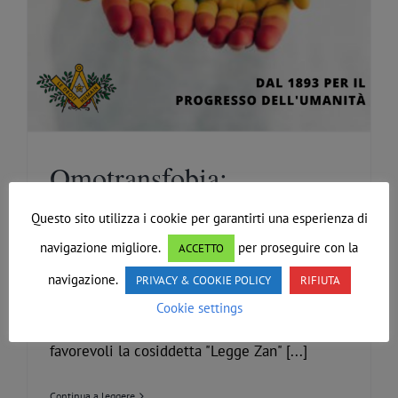
Omotransfobia:
Approvata “Legge Zan”
Questo sito utilizza i cookie per garantirti una esperienza di
Di
Redazione
|
Novembre 4th, 2020
|
Comunicazioni generali
,
navigazione migliore.
per proseguire con la
ACCETTO
Solidarietà
navigazione.
PRIVACY & COOKIE POLICY
RIFIUTA
Cookie settings
Omotransfobia: approvata con 265 voti
favorevoli la cosiddetta "Legge Zan" [...]
Continua a leggere