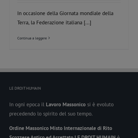
In occasione della Giornata mondiale della
Terra, la Federazione italiana [...]
Continua a leggere
LE DROIT HUMAIN
In ogni epoca il
Lavoro
Massonico
si è evoluto
precedendo lo spirito del suo tempo.
Ordine Massonico Misto Internazionale di Rito
Scozzese Antico ed Accettato LE DROIT HUMAIN
è