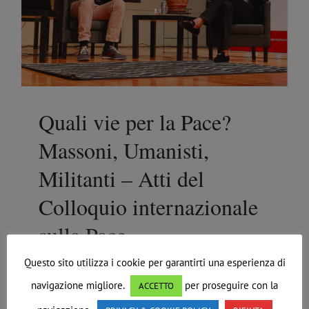
Quali vie per la Pace?
Massoni, Umanisti,
Militanti – Atti del
Colloquio internazionale
sulla Pace
Di
Redazione
|
Novembre 15th, 2021
|
Approfondimenti
,
Questo sito utilizza i cookie per garantirti una esperienza di
Comunicazioni generali
navigazione migliore.
per proseguire con la
ACCETTO