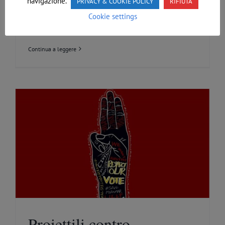
navigazione.
PRIVACY & COOKIE POLICY
RIFIUTA
La Federazione italiana è lieta di condividere
Cookie settings
gli Atti del Colloquio [...]
Continua a leggere
Proiettili contro