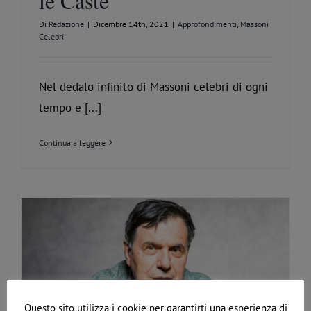
le Caste
Di
Redazione
|
Dicembre 14th, 2021
|
Approfondimenti
,
Massoni
Celebri
Nel dedalo infinito di Massoni celebri di ogni
tempo e [...]
Continua a leggere
Questo sito utilizza i cookie per garantirti una esperienza di