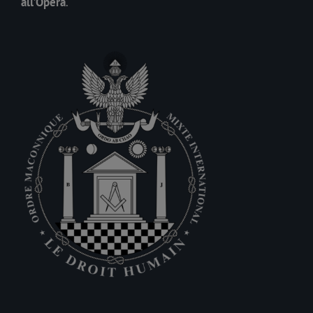
all’Opera
.