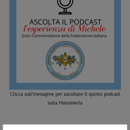
Clicca sull’immagine per ascoltare il quinto podcast
sulla Massoneria