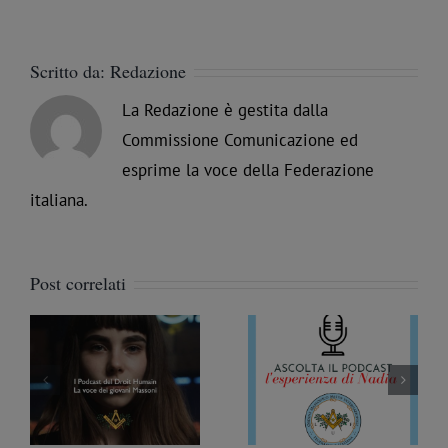
Scritto da:
Redazione
La Redazione è gestita dalla
Commissione Comunicazione ed
esprime la voce della Federazione
italiana.
Post correlati
Podcast sulla
Podcast sulla
ze
Massoneria #9 –
Massoneria #8 –
ul
L’esperienza di Nadia
L’esperienza di Patrizia