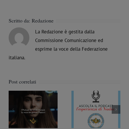
Scritto da:
Redazione
La Redazione è gestita dalla
Commissione Comunicazione ed
esprime la voce della Federazione
italiana.
Post correlati
Podcast sulla
Podcast sulla
ze
Massoneria #9 –
Massoneria #8 –
ul
L’esperienza di Nadia
L’esperienza di Patrizia