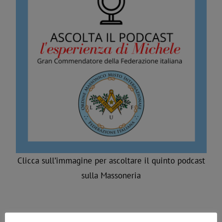
Clicca sull’immagine per ascoltare il quinto podcast
sulla Massoneria