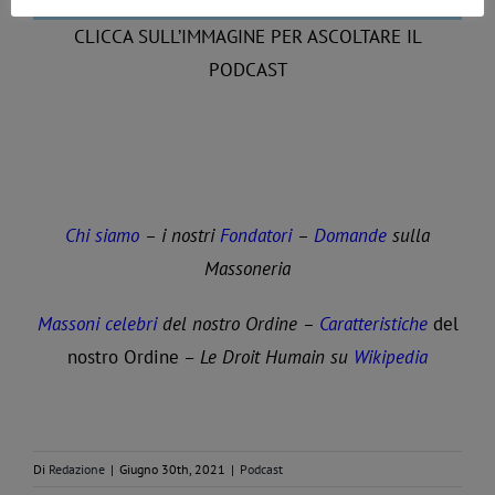
CLICCA SULL’IMMAGINE PER ASCOLTARE IL
PODCAST
Chi siamo
– i nostri
Fondatori
–
Domande
sulla
Massoneria
Massoni celebri
del nostro Ordine –
Caratteristiche
del
nostro Ordine –
Le Droit Humain su
Wikipedia
Di
Redazione
|
Giugno 30th, 2021
|
Podcast