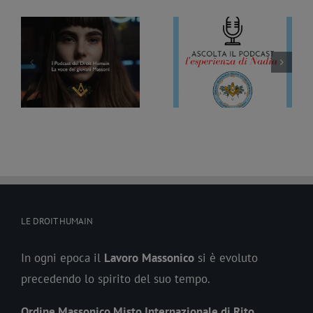
Podcast sulla
Podcast sulla
ze
Massoneria #9 –
Massoneria #8 –
ul
L’esperienza di Nadia
L’esperienza di Patrizia
LE DROIT HUMAIN
In ogni epoca il
Lavoro
Massonico
si è evoluto
precedendo lo spirito del suo tempo.
Ordine Massonico Misto Internazionale di Rito