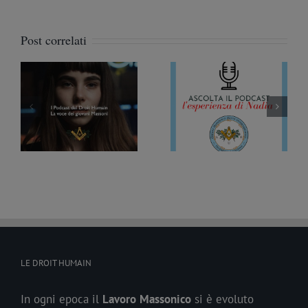
Post correlati
Podcast sulla
Podcast sulla
ze
Massoneria #9 –
Massoneria #8 –
ul
L’esperienza di Nadia
L’esperienza di Patrizia
LE DROIT HUMAIN
In ogni epoca il
Lavoro
Massonico
si è evoluto