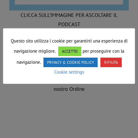
CLICCA SULL’IMMAGINE PER ASCOLTARE IL
PODCAST
Questo sito utilizza i cookie per garantirti una esperienza di
navigazione migliore.
per proseguire con la
ACCETTO
Chi siamo
– i nostri
Fondatori
–
Domande
sulla
navigazione.
PRIVACY & COOKIE POLICY
RIFIUTA
Massoneria
Cookie settings
Massoni celebri
del nostro Ordine –
Caratteristiche
del
nostro Ordine