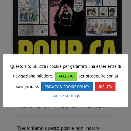
Questo sito utilizza i cookie per garantirti una esperienza di
navigazione migliore.
per proseguire con la
ACCETTO
Attentato alla libertà di
navigazione.
PRIVACY & COOKIE POLICY
RIFIUTA
espressione
Cookie settings
Di
Redazione
|
Ottobre 17th, 2020
|
Comunicazioni generali
*Dedichiamo questo post e ogni nostro