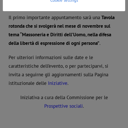
Cookie settings
Il primo importante appuntamento sarà una
Tavola
rotonda che si svolgerà nel mese di novembre sul
tema “Massoneria e Diritti dell’Uomo, nella difesa
della libertà di espressione di ogni persona”
.
Per ulteriori informazioni sulle date e le
caratteristiche dell’evento, o per parteciparvi, si
invita a seguirne gli aggiornamenti sulla Pagina
istituzionale delle
Iniziative
.
Iniziativa a cura della Commissione per le
Prospettive sociali
.