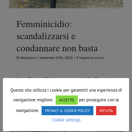
Femminicidio:
scandalizzarsi e
condannare non basta
Di
Redazione
|
Novembre 25th, 2020
|
Prospettive sociali
foto: Riviera24.it In occasione della Giornata
internazionale contro [...]
Questo sito utilizza i cookie per garantirti una esperienza di
navigazione migliore.
per proseguire con la
ACCETTO
Continua a leggere
navigazione.
PRIVACY & COOKIE POLICY
RIFIUTA
Cookie settings