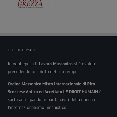
a
Fratello Nicola Pàntano
fotografia con la
famiglia
LE DROIT HUMAIN
In ogni epoca il
Lavoro
Massonico
si è evoluto
precedendo lo spirito del suo tempo.
Ordine Massonico Misto Internazionale di Rito
Scozzese Antico ed Accettato LE DROIT HUMAIN
è
sorto anticipando le parità civili della donna e
l’internazionalismo umanistico.