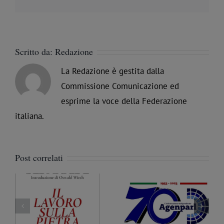
Scritto da:
Redazione
La Redazione è gestita dalla
Commissione Comunicazione ed
esprime la voce della Federazione
italiana.
Post correlati
La libertà ritrovata, ma
 i
Massoneria a Palermo.
da proteggere. Julian
e
AgenParl intervista il
Assange in una