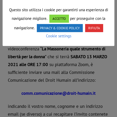
quello che mostra
molte donne celebri
appartenute
Questo sito utilizza i cookie per garantirti una esperienza di
al nostro Ordine)
navigazione migliore.
per proseguire con la
ACCETTO
PARTECIPARE COME PUBBLICO UDITORE
navigazione.
PRIVACY & COOKIE POLICY
RIFIUTA
Cookie settings
Per partecipare come pubblico uditore alla
videoconferenza “
La Massoneria quale strumento di
libertà per la donna
” che si terrà
SABATO 13 MARZO
2021 alle ORE 17:00
su piattaforma Zoom, è
sufficiente inviare una mail alla Commissione
Comunicazione del Droit Humain all’indirizzo:
comm.comunicazione@droit-humain.it
indicando il vostro nome, cognome e un indirizzo
email (se diverso) a cui recapitare l’invito contenete