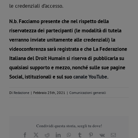
le credenziali d’accesso.
N.b. Facciamo presente che nel rispetto della
riservatezza dei partecipanti (le modalità di tutela
verranno inviate unitamente alle credenziali) la
videoconferenza sarà registrata e che La Federazione
Italiana del Droit Humain si riserva di pubblicarla su
qualsiasi supporto e mezzo, nonché sulle sue pagine
Social, istituzionali e sul suo
canale YouTube
.
Di
Redazione
|
Febbraio 25th, 2021
|
Comunicazioni generali
Condividi questa storia, scegli tu dove!
Facebook
X
Reddit
LinkedIn
WhatsApp
Tumblr
Pinterest
Vk
Email