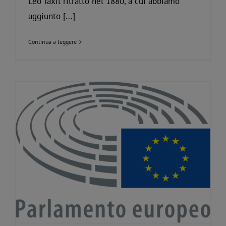
Leo Taxil ritratto nel 1880, a cui abbiamo
aggiunto [...]
Continua a leggere