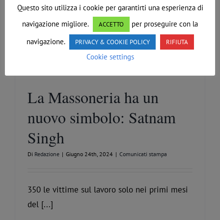
Questo sito utilizza i cookie per garantirti una esperienza di
navigazione migliore.
per proseguire con la
ACCETTO
navigazione.
PRIVACY & COOKIE POLICY
RIFIUTA
Cookie settings
La Massoneria ha un
nuovo simbolo: Satnam
Singh
Di
Redazione
|
Giugno 24th, 2024
|
Comunicati stampa
350 le vittime sul lavoro solo nei primi mesi
del [...]